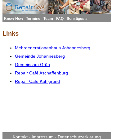
Know-How
Termine
Team
FAQ
Sonstiges »
Links
Mehrgenerationenhaus Johannesberg
Gemeinde Johannesberg
Gemeinsam Grün
Repair Café Aschaffenburg
Repair Café Kahlgrund
Kontakt
-
Impressum
-
Datenschutzerklärung